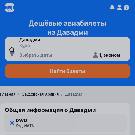
Дешёвые авиабилеты
из Давадми
Выбрать даты
1, эконом
Найти билеты
Главная
/
Саудовская Аравия
/
Давадми
Общая информация о Давадми
DWD
Код ИАТА