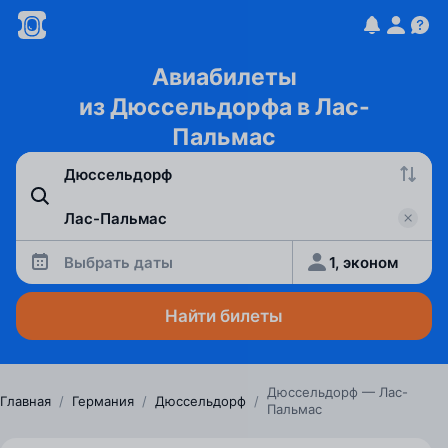
Авиабилеты
из Дюссельдорфа в Лас-
Пальмас
Выбрать даты
1, эконом
Найти билеты
Дюссельдорф — Лас-
Главная
/
Германия
/
Дюссельдорф
/
Пальмас