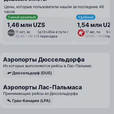
Цены, которые пользователи нашли за последние 48
часов
Самый дешёвый
Удобный
1,46 млн UZS
1,54 млн UZ
11 окт, вс
1 ⁠д 13 ⁠ч 45 ⁠м в пути /
17 авг, пн
5 ⁠ч 
20:40 – 09:25
1 пересадка
07:00 – 11:05
пря
Аэропорты Дюссельдорфа
Из которых выполняются рейсы в Лас-Пальмас
Дюссельдорф (DUS)
Аэропорты Лас-Пальмаса
Принимающие рейсы из Дюссельдорфа
Гран-Канария (LPA)