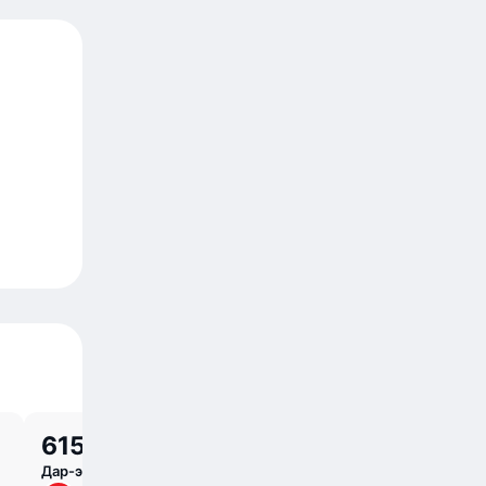
615 625 UZS
767 936 UZ
Дар-эс-Салам — Килиманджаро
Дар-эс-Салам — До