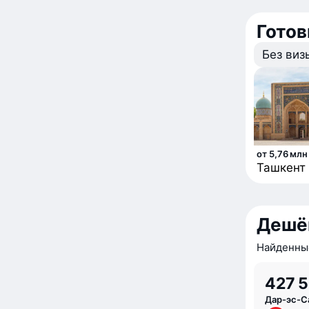
Гото
Без виз
от 5,76 млн
Ташкент
Дешё
Найденные
427 5
Дар-эс-С