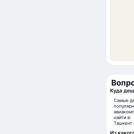
Вопр
Куда деш
Самые де
популярн
авиакомп
найти в:
Ташкент 
Из каког