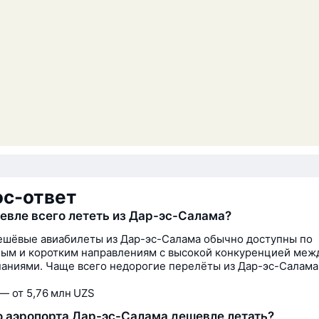
ос-ответ
евле всего лететь из Дар-эс-Салама?
шёвые авиабилеты из Дар-эс-Салама обычно доступны по
ым и коротким направлениям с высокой конкуренцией меж
аниями. Чаще всего недорогие перелёты из Дар-эс-Салам
— от 5,76 млн UZS
о аэропорта Дар-эс-Салама дешевле летать?