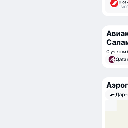
9 се
16:00
Авиак
Сала
С учетом 
Qata
Аэро
Дар-