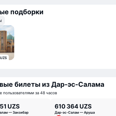
вые подборки
ы
 UZS
вые билеты из Дар-эс-Салама
 пользователями за 48 часов
51 UZS
610 364 UZS
алам — Занзибар
Дар-эс-Салам — Аруша