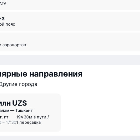
ИАТА
+3
вой пояс
во аэропортов
лярные направления
Другие города
млн UZS
алам — Ташкент
г, пт
19 ⁠ч 30 ⁠м в пути /
0 – 17:30
1 пересадка