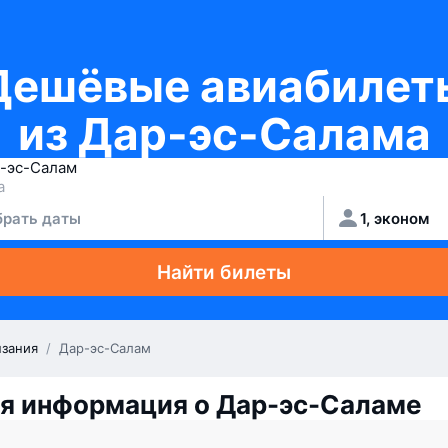
Дешёвые авиабилет
из Дар-эс-Салама
рать даты
1, эконом
Найти билеты
нзания
/
Дар-эс-Салам
я информация о Дар-эс-Саламе