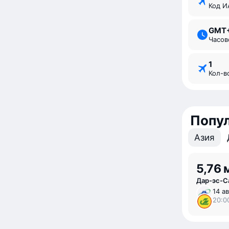
Код 
GMT
Часо
1
Кол-
Попу
Азия
5,76 
Дар-эс-С
14 ав
20:0