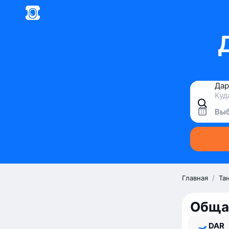
Выб
Главная
/
Та
Обща
DAR