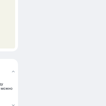
ду
а можно