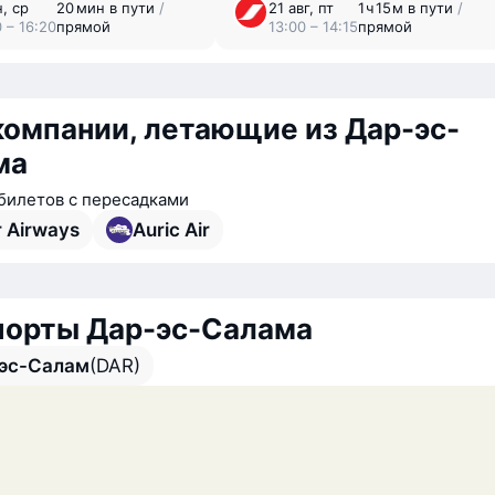
н, ср
20 мин в пути
/
21 авг, пт
1 ⁠ч 15 ⁠м в пути
/
 – 16:20
прямой
13:00 – 14:15
прямой
омпании, летающие из Дар-эс-
ма
билетов с пересадками
r Airways
Auric Air
порты Дар-эс-Салама
эс-Салам
(DAR)