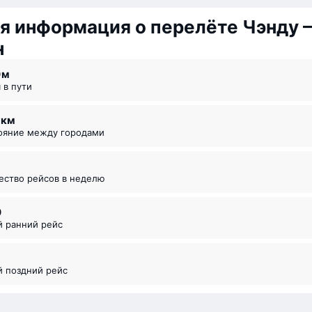
я информация о перелёте Чэнду 
н
0 ⁠м
я в пути
4 км
тояние между городами
чество рейсов в неделю
0
й ранний рейс
й поздний рейс