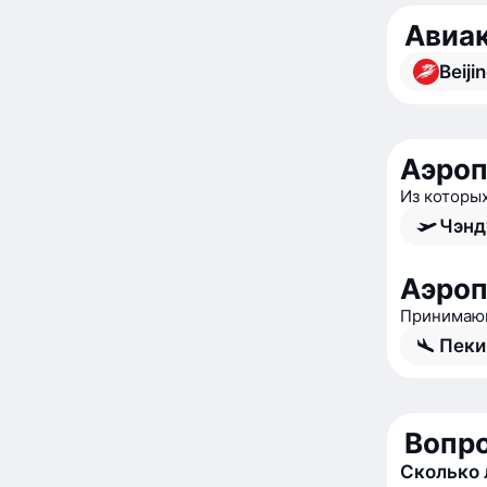
Авиак
Beiji
Аэроп
Из которы
Чэнд
Аэроп
Принимающ
Пеки
Вопро
Сколько 