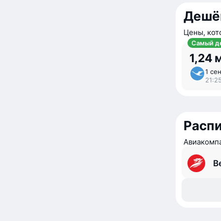
Дешё
Цены, кот
Самый д
1,24 
1 сен
21:2
Расп
Авиакомпа
Be