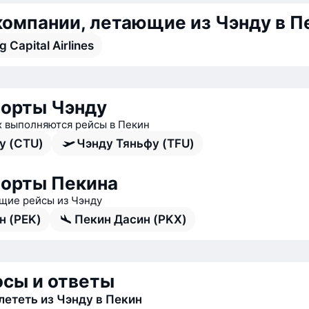
омпании, летающие из Чэнду в П
ng Capital Airlines
орты Чэнду
х выполняются рейсы в Пекин
у (CTU)
Чэнду Тяньфу (TFU)
орты Пекина
ие рейсы из Чэнду
н (PEK)
Пекин Дасин (PKX)
сы и ответы
лететь из Чэнду в Пекин