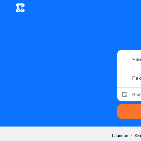
Выб
Главная
/
Ки