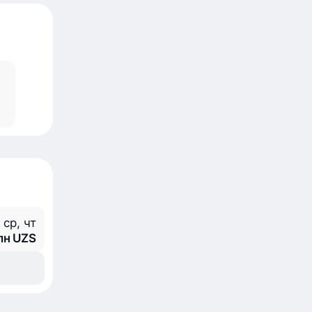
, ср, чт
млн UZS