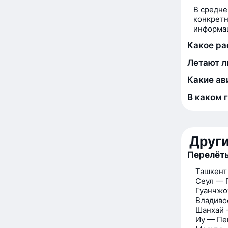
В средне
конкретн
информац
Какое ра
Летают л
Какие ав
В каком 
Друг
Перелёты
Ташкент
Сеул — 
Гуанчжо
Владиво
Шанхай 
Иу — Пе