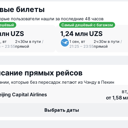
вые билеты
орые пользователи нашли за последние 48 часов
ешёвый
Самый дешёвый с багажом
млн UZS
1,24 млн UZS
, вт
2 ⁠ч 30 ⁠м в пути
/
1 сен, вт
2 ⁠ч 30 ⁠м в пути
/
5 – 23:55
прямой
21:25 – 23:55
прямой
исание прямых рейсов
нии, которые без пересадок летают из Чэнду в Пекин
вт
ijing Capital Airlines
от 1,58 
Выбрать даты