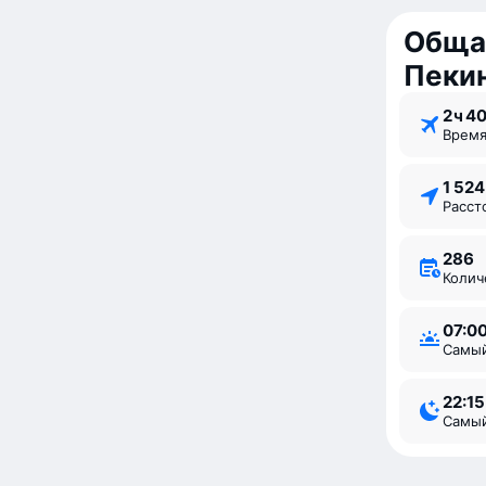
Обща
Пеки
2 ⁠ч 4
Врем
1 52
Расс
286
Коли
07:0
Самы
22:15
Самы