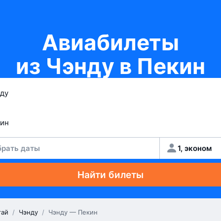
Авиабилеты
из Чэнду в Пекин
рать даты
1, эконом
Найти билеты
тай
/
Чэнду
/
Чэнду — Пекин