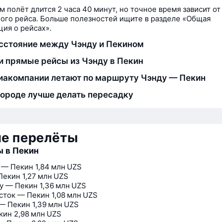
м полёт длится 2 часа 40 минут, но точное время зависит от
ого рейса. Больше полезностей ищите в разделе «Общая
ия о рейсах».
сстояние между Чэнду и Пекином
и прямые рейсы из Чэнду в Пекин
иакомпании летают по маршруту Чэнду — Пекин
городе лучше делать пересадку
ие перелёты
 в Пекин
 — Пекин
1,84 млн UZS
Пекин
1,27 млн UZS
у — Пекин
1,36 млн UZS
сток — Пекин
1,08 млн UZS
— Пекин
1,39 млн UZS
кин
2,98 млн UZS