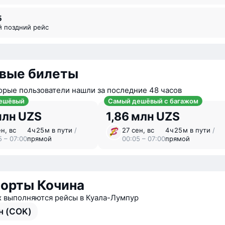
5
й поздний рейс
вые билеты
орые пользователи нашли за последние 48 часов
ешёвый
Самый дешёвый с багажом
млн UZS
1,86 млн UZS
н, вс
4 ⁠ч 25 ⁠м в пути
/
27 сен, вс
4 ⁠ч 25 ⁠м в пути
/
5 – 07:00
прямой
00:05 – 07:00
прямой
орты Кочина
х выполняются рейсы в Куала-Лумпур
н (COK)