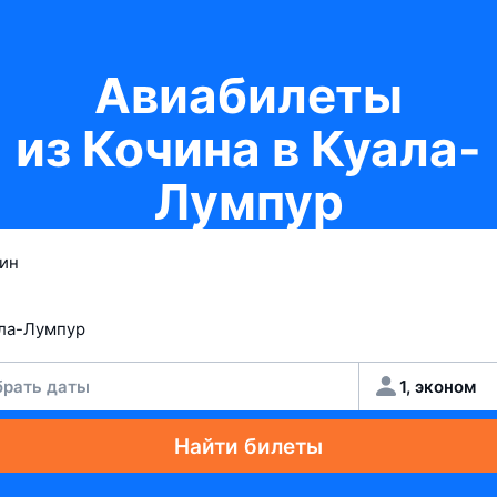
Авиабилеты
из Кочина в Куала-
Лумпур
рать даты
1, эконом
Найти билеты