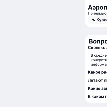
Аэроп
Принимающ
Куал
Вопро
Сколько 
В средне
конкретн
информац
Какое ра
Летают л
Какие ав
В каком 