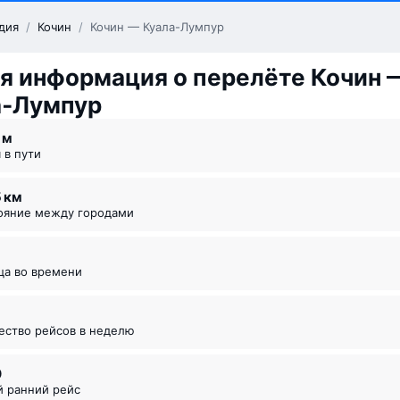
дия
/
Кочин
/
Кочин — Куала-Лумпур
я информация о перелёте Кочин 
а‑Лумпур
5 ⁠м
я в пути
5 км
тояние между городами
ица во времени
чество рейсов в неделю
0
й ранний рейс