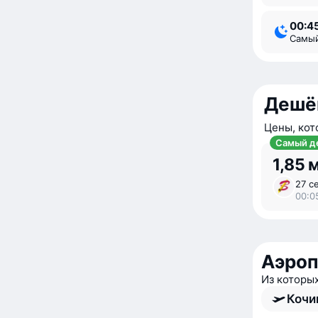
00:4
Самы
Дешё
Цены, кот
Самый д
1,85 
27 се
00:0
Аэроп
Из которы
Кочи