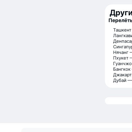
Друг
Перелёты
Ташкент
Лангкав
Денпаса
Сингапу
Нячанг 
Пхукет 
Гуанчжо
Бангкок
Джакарт
Дубай —