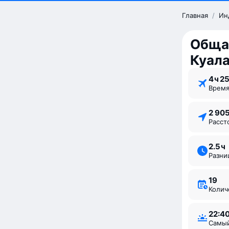
Главная
/
Ин
Обща
Куал
4 ⁠ч 2
Врем
2 90
Расс
2.5 ⁠ч
Разн
19
Коли
22:4
Самы