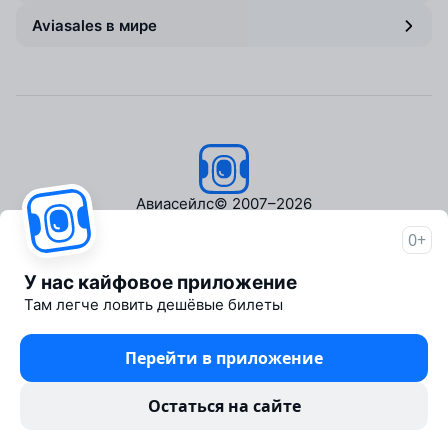
Aviasales в мире
Авиасейлс
© 2007–2026
0+
Об Авиасейлс
Пресс‑центр
У нас кайфовое приложение
Travelpayouts
Там легче ловить дешёвые билеты
Партнёрская программа
Медиа Yo'lovchi
Перейти в приложение
Трэвел‑медиа Aviasales.uz
Юридические документы
Остаться на сайте