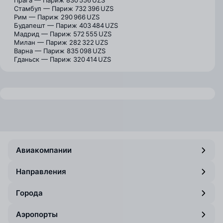
Прага — Париж
830 556 UZS
Стамбул — Париж
732 396 UZS
Рим — Париж
290 966 UZS
Будапешт — Париж
403 484 UZS
Мадрид — Париж
572 555 UZS
Милан — Париж
282 322 UZS
Варна — Париж
835 098 UZS
Гданьск — Париж
320 414 UZS
Авиакомпании
Направления
Города
Аэропорты