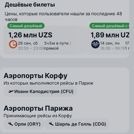
Дешёвые билеты
Цены, которые пользователи нашли за последние 48
часов
Самый дешёвый
Самый дешёвый с ба
1,26 млн UZS
1,89 млн UZ
26 сен, сб
3 ⁠ч 5 ⁠м в пути
/
14 сен, пн
17 ⁠ч
20:55 – 23:00
прямой
16:30 – 09:15
1 пе
Аэропорты Корфу
Из которых выполняются рейсы в Париж
Иоанн Каподистрия (CFU)
Аэропорты Парижа
Принимающие рейсы из Корфу
Орли (ORY)
Шарль де Голль (CDG)