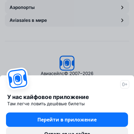
Аэропорты
Aviasales в мире
Авиасейлс
© 2007–2026
0+
Об Авиасейлс
Пресс‑центр
У нас кайфовое приложение
Travelpayouts
Там легче ловить дешёвые билеты
Партнёрская программа
Медиа Yo'lovchi
Перейти в приложение
Трэвел‑медиа Aviasales.uz
Юридические документы