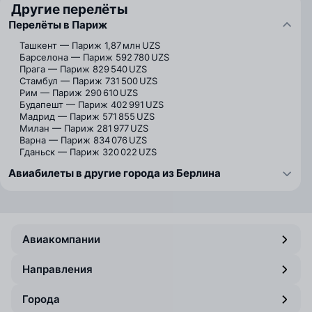
Другие перелёты
Перелёты в Париж
Ташкент — Париж
1,87 млн UZS
Барселона — Париж
592 780 UZS
Прага — Париж
829 540 UZS
Стамбул — Париж
731 500 UZS
Рим — Париж
290 610 UZS
Будапешт — Париж
402 991 UZS
Мадрид — Париж
571 855 UZS
Милан — Париж
281 977 UZS
Варна — Париж
834 076 UZS
Гданьск — Париж
320 022 UZS
Авиабилеты в другие города из Берлина
Авиакомпании
Направления
Города