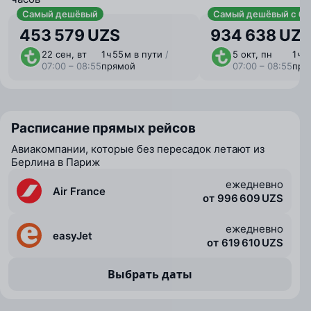
Самый дешёвый
Самый дешёвый с ба
453 579 UZS
934 638 UZ
22 сен, вт
1 ⁠ч 55 ⁠м в пути
/
5 окт, пн
1 ⁠ч
07:00 – 08:55
прямой
07:00 – 08:55
пря
Расписание прямых рейсов
Авиакомпании, которые без пересадок летают из
Берлина в Париж
ежедневно
Air France
от 996 609 UZS
ежедневно
easyJet
от 619 610 UZS
Выбрать даты