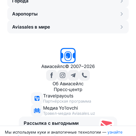
Города
Аэропорты
Aviasales в мире
Авиасейлс
©
2007–2026
Об Авиасейлс
Пресс‑центр
Travelpayouts
Партнёрская программа
Медиа Yo’lovchi
Трэвел‑медиа Aviasales.uz
Рассылка с выгодными
билетами
Мы используем куки и аналогичные технологии —
узнайте 