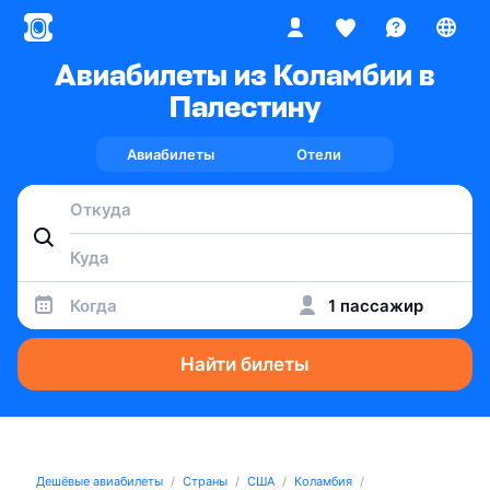
Авиабилеты из Коламбии в
Палестину
Авиабилеты
Отели
Когда
1 пассажир
Найти билеты
Дешёвые авиабилеты
Страны
США
Коламбия