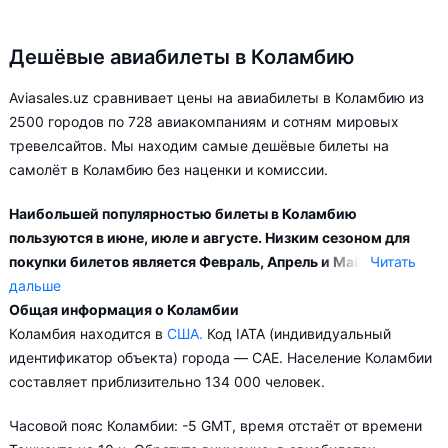
Дешёвые авиабилеты в Коламбию
Aviasales.uz сравнивает цены на авиабилеты в Коламбию из
2500 городов по 728 авиакомпаниям и сотням мировых
тревелсайтов. Мы находим самые дешёвые билеты на
самолёт в Коламбию без наценки и комиссии.
Наибольшей популярностью билеты в Коламбию
пользуются в июне, июле и августе. Низким сезоном для
покупки билетов является Февраль, Апрель и Май.
Читать
дальше
Общая информация о Коламбии
Город Коламбия обслуживается аэропортами: Коламбия.
Коламбия находится в
США.
Код IATA (индивидуальный
Прямые рейсы в Коламбию выполняются 1 авиакомпанией.
идентификатор объекта) города — CAE. Население Коламбии
Больше всего рейсов выполняет авиакомпания Delta.
составляет приблизительно 134 000 человек.
В зависимости от количества дней, оставшихся до вылета,
Часовой пояс Коламбии: -5 GMT, время отстаёт от времени
цена билета на самолёт из в Коламбию может измениться