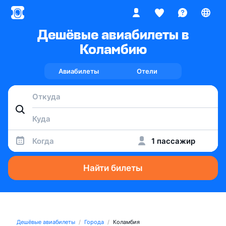
Дешёвые авиабилеты в
Коламбию
Авиабилеты
Отели
Когда
1 пассажир
Найти билеты
Дешёвые авиабилеты
Города
Коламбия