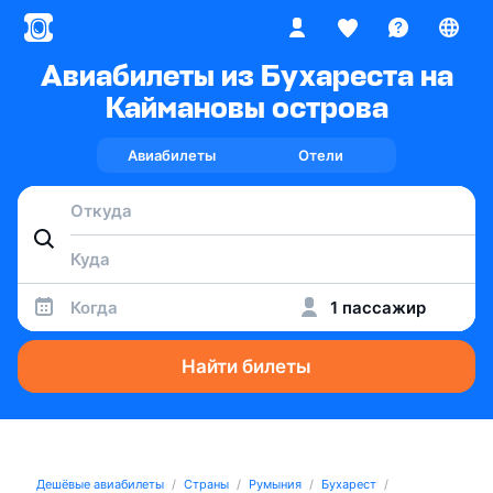
Авиабилеты из Бухареста на
Каймановы острова
Авиабилеты
Отели
Когда
1 пассажир
Найти билеты
Дешёвые авиабилеты
Страны
Румыния
Бухарест