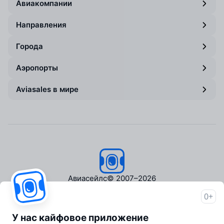
Авиакомпании
Направления
Города
Аэропорты
Aviasales в мире
Авиасейлс
© 2007–2026
0+
Об Авиасейлс
Пресс‑центр
У нас кайфовое приложение