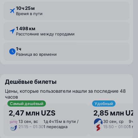
10 ⁠ч 25 ⁠м
Время в пути
1 498 км
Расстояние между городами
1 ⁠ч
Разница во времени
Дешёвые билеты
Цены, которые пользователи нашли за последние 48
часов
Самый дешёвый
Удобный
2,47 млн UZS
2,85 млн UZ
13 сен, вс
1 ⁠д 4 ⁠ч 15 ⁠м в пути /
30 сен, ср
9 ⁠ч 
21:15 – 01:30
1 пересадка
15:50 – 01:00
1 пе