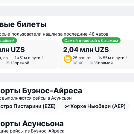
вые билеты
орые пользователи нашли за последние 48 часов
ешёвый
Самый дешёвый с багажом
млн UZS
2,04 млн UZS
я, ср
1 ⁠ч 51 ⁠м в пути
/
25 авг, вт
1 ⁠ч 55 ⁠м в пути
/
 – 15:13
прямой
08:40 – 10:35
прямой
орты Буэнос-Айреса
х выполняются рейсы в Асунсьон
стро Пистарини (EZE)
Хорхе Ньюбери (AEP)
орты Асунсьона
ие рейсы из Буэнос-Айреса