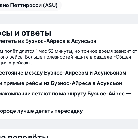
вио Петтиросси (ASU)
сы и ответы
лететь из Буэнос-Айреса в Асунсьон
м полёт длится 1 час 52 минуты, но точное время зависит от
ого рейса. Больше полезностей ищите в разделе «Общая
ия о рейсах».
сстояние между Буэнос-Айресом и Асунсьоном
и прямые рейсы из Буэнос-Айреса в Асунсьон
иакомпании летают по маршруту Буэнос-Айрес —
н
городе лучше делать пересадку
ие перелёты