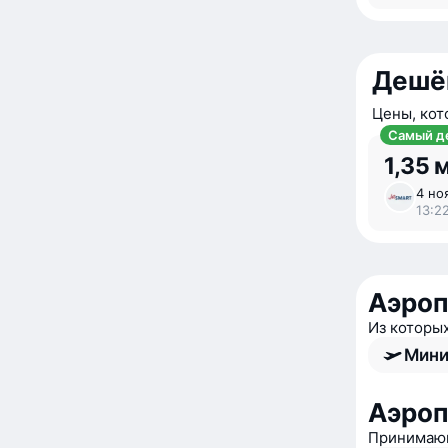
Дешё
Цены, кот
Самый д
1,35 
4 но
13:22
Аэроп
Из которы
Мини
Аэроп
Принимающ