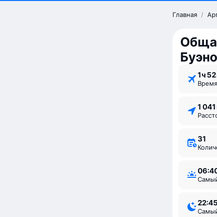
Главная
/
Ар
Обща
Буэно
1 ⁠ч 52
Врем
1 04
Расс
31
Коли
06:4
Самы
22:4
Самы