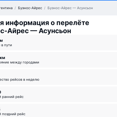
гентина
/
Буэнос-Айрес
/
Буэнос-Айрес — Асунсьон
я информация о перелёте
с‑Айрес — Асунсьон
 ⁠м
я в пути
1 км
тояние между городами
чество рейсов в неделю
0
й ранний рейс
5
й поздний рейс