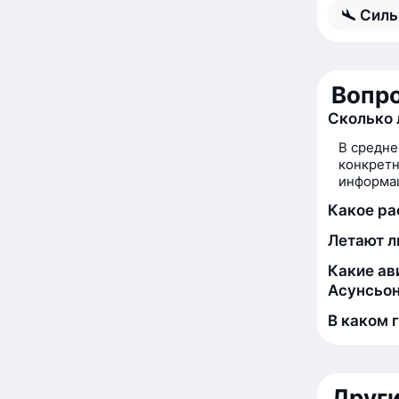
Силь
Вопро
Сколько 
В средне
конкретн
информац
Какое ра
Летают л
Какие ав
Асунсьо
В каком 
Друг