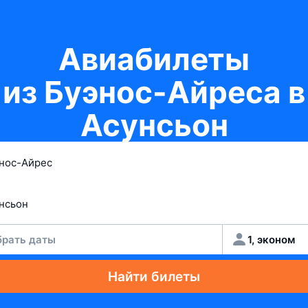
Авиабилеты
из Буэнос-Айреса в
Асунсьон
рать даты
1, эконом
Найти билеты