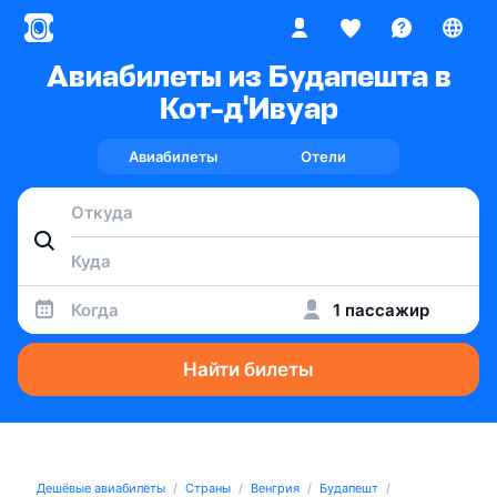
Авиабилеты из Будапешта в
Кот-д'Ивуар
Авиабилеты
Отели
Когда
1 пассажир
Найти билеты
Дешёвые авиабилеты
Страны
Венгрия
Будапешт