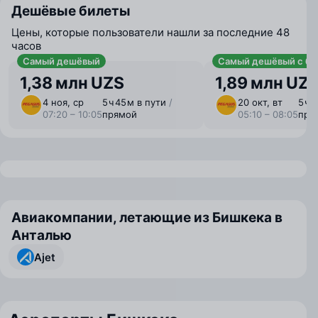
Дешёвые билеты
Цены, которые пользователи нашли за последние 48
часов
Самый дешёвый
Самый дешёвый с ба
1,38 млн UZS
1,89 млн UZ
4 ноя, ср
5 ⁠ч 45 ⁠м в пути
/
20 окт, вт
5 ⁠ч 
07:20 – 10:05
прямой
05:10 – 08:05
пря
Авиакомпании, летающие из Бишкека в
Анталью
Ajet