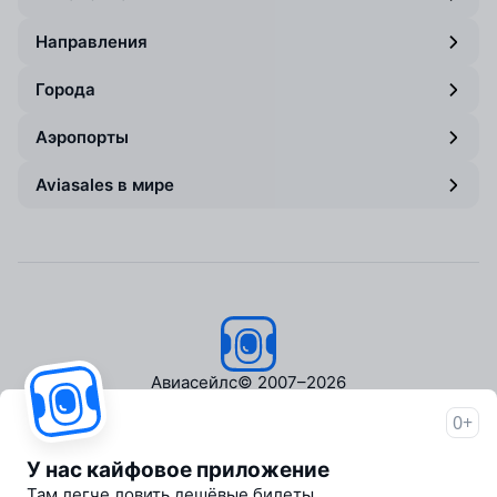
Направления
Города
Аэропорты
Aviasales в мире
Авиасейлс
© 2007–2026
0+
Об Авиасейлс
Пресс‑центр
У нас кайфовое приложение
Travelpayouts
Там легче ловить дешёвые билеты