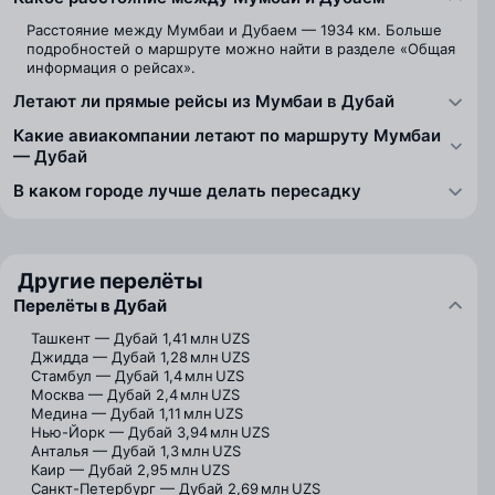
Расстояние между Мумбаи и Дубаем — 1934 км. Больше
подробностей о маршруте можно найти в разделе «Общая
информация о рейсах».
Летают ли прямые рейсы из Мумбаи в Дубай
Какие авиакомпании летают по маршруту Мумбаи
— Дубай
В каком городе лучше делать пересадку
Другие перелёты
Перелёты в Дубай
Ташкент — Дубай
1,41 млн UZS
Джидда — Дубай
1,28 млн UZS
Стамбул — Дубай
1,4 млн UZS
Москва — Дубай
2,4 млн UZS
Медина — Дубай
1,11 млн UZS
Нью-Йорк — Дубай
3,94 млн UZS
Анталья — Дубай
1,3 млн UZS
Каир — Дубай
2,95 млн UZS
Санкт-Петербург — Дубай
2,69 млн UZS