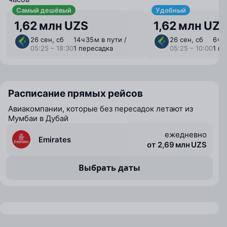
Самый дешёвый
Удобный
1,62 млн UZS
1,62 млн UZ
26 сен, сб
14 ⁠ч 35 ⁠м в пути /
26 сен, сб
6 ⁠ч 
05:25 – 18:30
1 пересадка
05:25 – 10:00
1 п
Расписание прямых рейсов
Авиакомпании, которые без пересадок летают из
Мумбаи в Дубай
ежедневно
Emirates
от 2,69 млн UZS
Выбрать даты