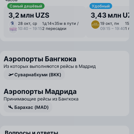
Самый дешёвый
Удобный
3,2 млн UZS
3,43 млн UZ
28 окт, ср
1 ⁠д 14 ⁠ч 35 ⁠м в пути /
19 окт, пн
15 ⁠ч
10:40 – 19:15
2 пересадки
09:15 – 19:40
1 пе
Аэропорты Бангкока
Из которых выполняются рейсы в Мадрид
Суварнабхуми (BKK)
Аэропорты Мадрида
Принимающие рейсы из Бангкока
Барахас (MAD)
Вопросы и ответы