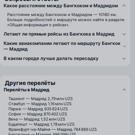
Какое расстояние между Бангкоком и Мадридом
Расстояние между Бангкоком и Мадридом — 10180 км.
Больше подробностей о маршруте можно найти в разделе
«Общая информация о рейсах».
Летают ли прямые рейсы из Бангкока в Мадрид
Какие авиакомпании летают по маршруту Бангкок
— Мадрид
В каком городе лучше делать пересадку
Другие перелёты
Перелёты в Мадрид
Ташкент — Мадрид
2,79 млн UZS
Стамбул — Мадрид
1,16 млн UZS
Париж — Мадрид
935 624 UZS
София — Мадрид
870 402 UZS
Вена — Мадрид
1,52 млн UZS
Будапешт — Мадрид
1,78 млн UZS
Франкфурт-на-Майне — Мадрид
794 866 UZS
Барселона — Мадрид
498 099 UZS