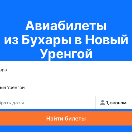
Авиабилеты
из Бухары в Новый
Уренгой
рать даты
1, эконом
Найти билеты