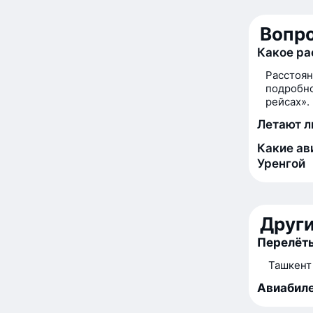
Вопро
Какое ра
Расстоян
подробно
рейсах».
Летают л
Какие ав
Уренгой
Друг
Перелёты
Ташкент
Авиабиле