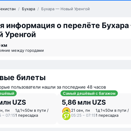
бекистан
/
Бухара
/
Бухара — Новый Уренгой
я информация о перелёте Бухара
й Уренгой
6 км
тояние между городами
вые билеты
орые пользователи нашли за последние 48 часов
ешёвый
Самый дешёвый с багажом
млн UZS
5,86 млн UZS
ен, пн
1 ⁠д 1 ⁠ч 50 ⁠м в пути /
21 сен, пн
1 ⁠д 1 ⁠ч 50 ⁠м в пути /
5 – 07:15
1 пересадка
05:25 – 07:15
1 пересадка