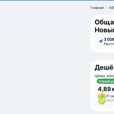
Главная
/
Уз
Обща
Новы
3 02
Расс
Дешё
Цены, кот
Самый д
4,89 
21 с
05:2