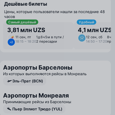
Дешёвые билеты
Цены, которые пользователи нашли за последние 48
часов
Самый дешёвый
Удобный
3,81 млн UZS
4,1 млн UZS
11 сен, пт
1 ⁠д 6 ⁠ч 5 ⁠м в пути /
12 сен, сб
8 ⁠ч 
18:15 – 18:20
2 пересадки
14:50 – 17:20
пря
+2
Аэропорты Барселоны
Из которых выполняются рейсы в Монреаль
Эль-Прат (BCN)
Аэропорты Монреаля
Принимающие рейсы из Барселоны
Пьер Эллиот Трюдо (YUL)