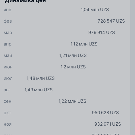
Динамика цен
янв
1,04 млн UZS
фев
728 547 UZS
мар
979 914 UZS
апр
1,12 млн UZS
май
1,21 млн UZS
июн
1,2 млн UZS
июл
1,48 млн UZS
авг
1,49 млн UZS
сен
1,22 млн UZS
окт
950 628 UZS
ноя
932 971 UZS