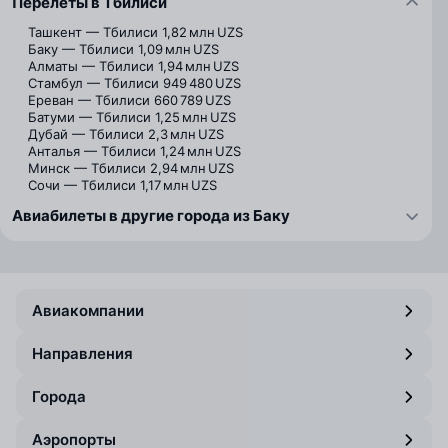
Перелёты в Тбилиси
Ташкент — Тбилиси
1,82 млн UZS
Баку — Тбилиси
1,09 млн UZS
Алматы — Тбилиси
1,94 млн UZS
Стамбул — Тбилиси
949 480 UZS
Ереван — Тбилиси
660 789 UZS
Батуми — Тбилиси
1,25 млн UZS
Дубай — Тбилиси
2,3 млн UZS
Анталья — Тбилиси
1,24 млн UZS
Минск — Тбилиси
2,94 млн UZS
Сочи — Тбилиси
1,17 млн UZS
Авиабилеты в другие города из Баку
Авиакомпании
Направления
Города
Аэропорты