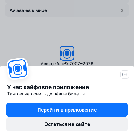
Aviasales в мире
Авиасейлс
© 2007–2026
0+
Об Авиасейлс
Пресс‑центр
У нас кайфовое приложение
Travelpayouts
Там легче ловить дешёвые билеты
Партнёрская программа
Медиа Yo'lovchi
Перейти в приложение
Трэвел‑медиа Aviasales.uz
Юридические документы
Остаться на сайте