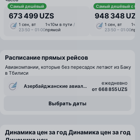
Самый дешёвый
Самый дешёвый с ба
673 499 UZS
948 348 UZ
1 сен, вт
1 ⁠ч 10 ⁠м в пути
/
1 сен, вт
1 ⁠ч 
23:50 – 01:00
прямой
23:50 – 01:00
пря
Расписание прямых рейсов
Авиакомпании, которые без пересадок летают из Баку
в Тбилиси
ежедневно
Азербайджанские авиалинии (Azal)
от 668 855 UZS
Выбрать даты
Динамика цен за год
Динамика цен за год