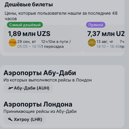
Дешёвые билеты
Цены, которые пользователи нашли за последние 48
часов
Самый дешёвый
Прямой
1,89 млн UZS
7,37 млн UZ
29 сен, вт
12 ⁠ч 10 ⁠м в пути /
13 авг, чт
7 ⁠ч 
05:05 – 14:15
1 пересадка
14:10 – 18:45
пря
Аэропорты Абу-Даби
Из которых выполняются рейсы в Лондон
Абу-Даби (AUH)
Аэропорты Лондона
Принимающие рейсы из Абу-Даби
Хитроу (LHR)