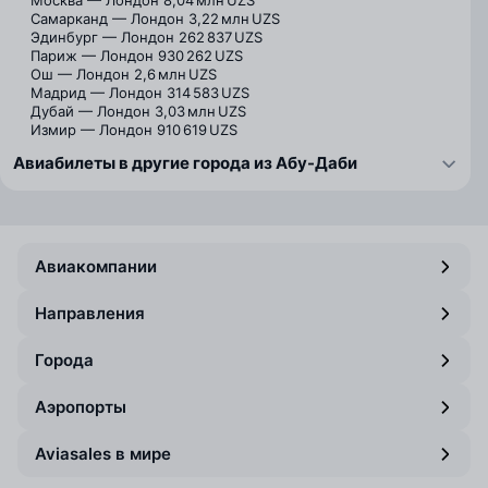
Москва — Лондон
8,04 млн UZS
Самарканд — Лондон
3,22 млн UZS
Эдинбург — Лондон
262 837 UZS
Париж — Лондон
930 262 UZS
Ош — Лондон
2,6 млн UZS
Мадрид — Лондон
314 583 UZS
Дубай — Лондон
3,03 млн UZS
Измир — Лондон
910 619 UZS
Авиабилеты в другие города из Абу-Даби
Авиакомпании
Направления
Города
Аэропорты
Aviasales в мире