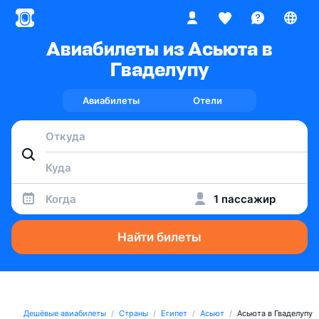
Авиабилеты из Асьюта в
Гваделупу
Авиабилеты
Отели
Когда
1 пассажир
Найти билеты
Дешёвые авиабилеты
Страны
Египет
Асьют
Асьюта в Гваделупу