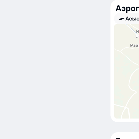
Аэро
Асью
Асью