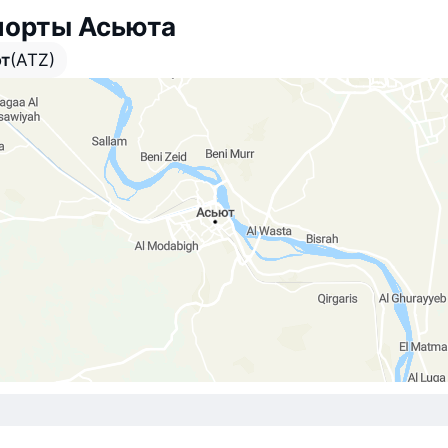
порты Асьюта
т
(ATZ)
т