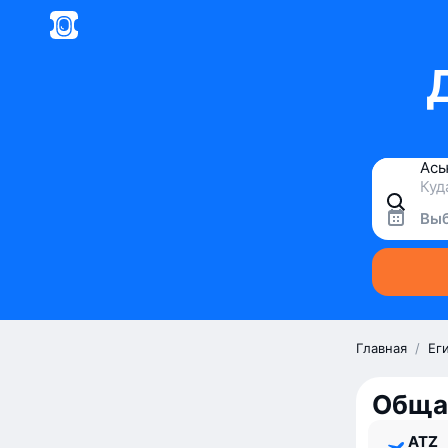
Выб
Главная
/
Ег
Обща
ATZ