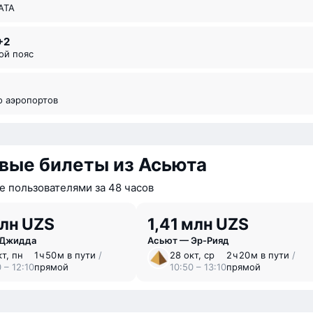
ИАТА
+2
вой пояс
во аэропортов
вые билеты из Асьюта
 пользователями за 48 часов
млн UZS
1,41 млн UZS
 Джидда
Асьют — Эр-Рияд
кт, пн
1 ⁠ч 50 ⁠м в пути
/
28 окт, ср
2 ⁠ч 20 ⁠м в пути
/
 – 12:10
прямой
10:50 – 13:10
прямой