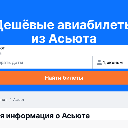
Дешёвые авиабилет
из Асьюта
рать даты
1, эконом
Найти билеты
ипет
/
Асьют
я информация о Асьюте