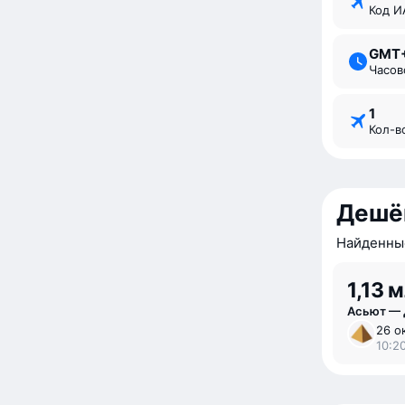
Код 
GMT
Часо
1
Кол-
Дешё
Найденные
1,13 
Асьют —
26 о
10:20