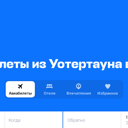
леты из Уотертауна 
Авиабилеты
Отели
Впечатления
Избранное
Когда
Обратно