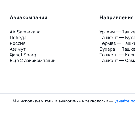
Авиакомпании
Направления
Air Samarkand
Ургенч — Ташк
Победа
Ташкент — Бух
Россия
Термез — Ташк
Азимут
Бухара — Ташк
Qanot Sharq
Ташкент — Кар
Ещё 2 авиакомпании
Ташкент — Сам
Мы используем куки и аналогичные технологии —
узнайте п
Об Авиасейлс
Авиасейлс
Пресс‑центр
©
2007–2026