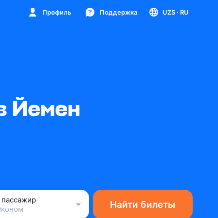
Профиль
Поддержка
UZS
· RU
в Йемен
1 пассажир
Найти билеты
Эконом