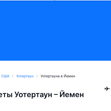
США
Уотертаун
Уотертауна в Йемен
ты Уотертаун – Йемен