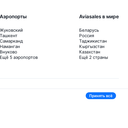
Аэропорты
Aviasales в мире
Жуковский
Беларусь
Ташкент
Россия
Самарканд
Таджикистан
Наманган
Кыргызстан
Внуково
Казахстан
Ещё 5 аэропортов
Ещё 2 страны
Принять всё
В приложении тоже удобно
Если цена на билет упадёт, сразу пришлём
уведомление
Рассылка с выгодными билетами