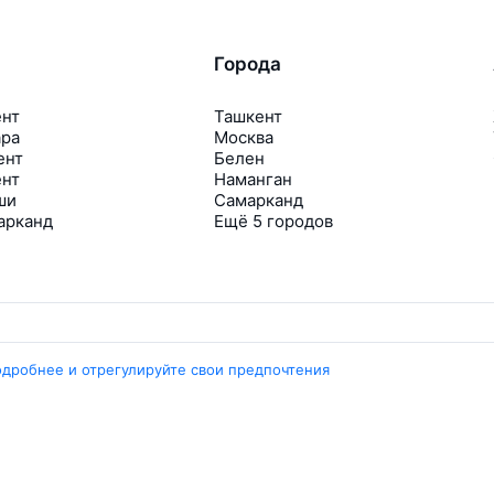
Города
ент
Ташкент
ара
Москва
ент
Белен
ент
Наманган
ши
Самарканд
арканд
Ещё 5 городов
одробнее и отрегулируйте свои предпочтения
Travelpayouts
Партнёрская программа
Медиа Yo’lovchi
Трэвел‑медиа Aviasales.uz