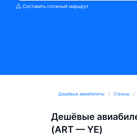
Составить сложный маршрут
Дешёвые авиабилеты
Страны
Дешёвые авиабиле
(ART — YE)