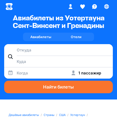
Авиабилеты из Уотертауна
Сент-Винсент и Гренадины
Авиабилеты
Отели
Когда
1 пассажир
Найти билеты
Дешёвые авиабилеты
Страны
США
Уотертаун