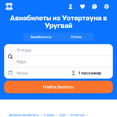
Авиабилеты из Уотертауна в
Уругвай
Авиабилеты
Отели
Когда
1 пассажир
Найти билеты
Дешёвые авиабилеты
Страны
США
Уотертаун