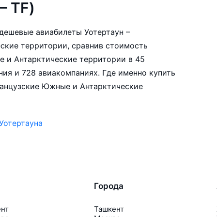
— TF)
е дешевые авиабилеты Уотертаун –
ские территории, сравнив стоимость
е и Антарктические территории в 45
ния и 728 авиакомпаниях. Где именно купить
ранцузские Южные и Антарктические
Уотертауна
Города
ент
Ташкент