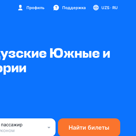
Профиль
Поддержка
UZS
· RU
цузские Южные и
ории
1 пассажир
Найти билеты
Эконом