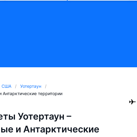
США
Уотертаун
и Антарктические территории
ты Уотертаун –
ые и Антарктические