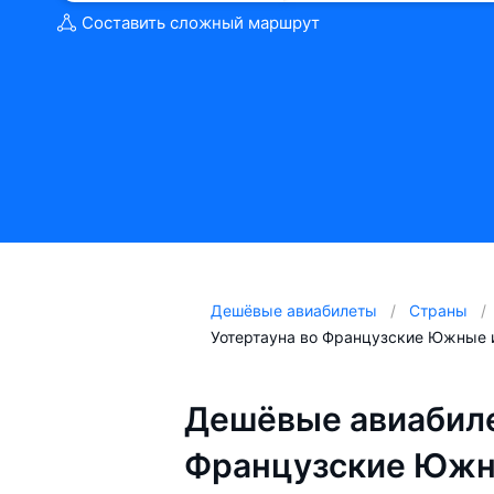
Составить сложный маршрут
Дешёвые авиабилеты
Страны
Уотертауна во Французские Южные 
Дешёвые авиабиле
Французские Южн