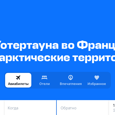
Уотертауна во Фран
арктические террит
Авиабилеты
Отели
Впечатления
Избранное
Когда
Обратно