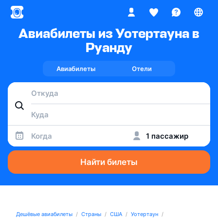
Авиабилеты из Уотертауна в
Руанду
Авиабилеты
Отели
Когда
1 пассажир
Найти билеты
Дешёвые авиабилеты
Страны
США
Уотертаун