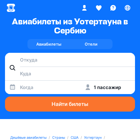
Авиабилеты из Уотертауна в
Сербию
Авиабилеты
Отели
Когда
1 пассажир
Найти билеты
Дешёвые авиабилеты
Страны
США
Уотертаун