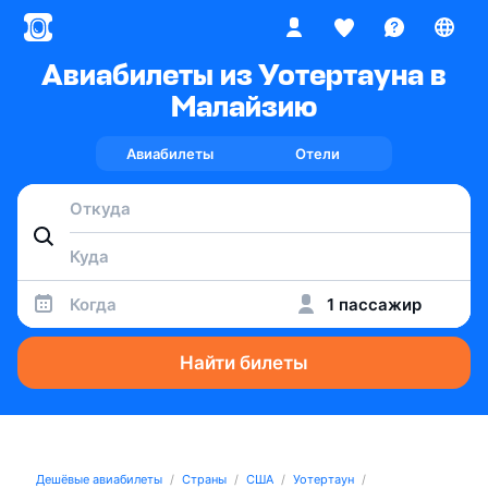
Авиабилеты из Уотертауна в
Малайзию
Авиабилеты
Отели
Когда
1 пассажир
Найти билеты
Дешёвые авиабилеты
Страны
США
Уотертаун