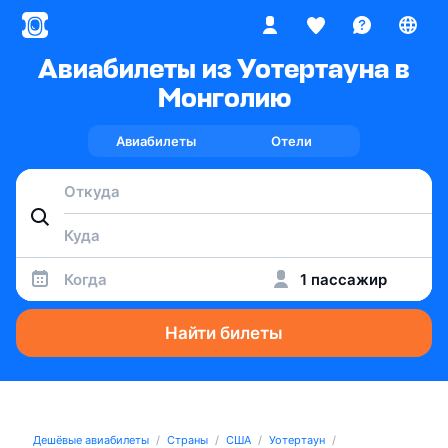
Авиабилеты из Уотертауна в
Монголию
Авиабилеты
Отели
Когда
1 пассажир
Найти билеты
Дешёвые авиабилеты
Страны
США
Уотертаун