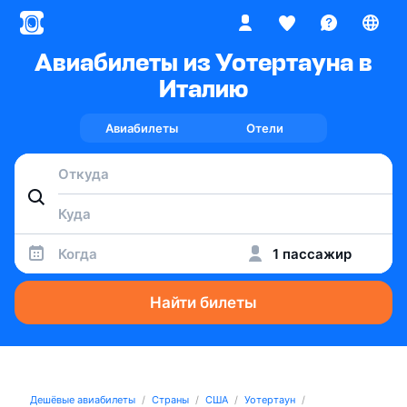
Авиабилеты из Уотертауна в
Италию
Авиабилеты
Отели
Когда
1 пассажир
Найти билеты
Дешёвые авиабилеты
Страны
США
Уотертаун