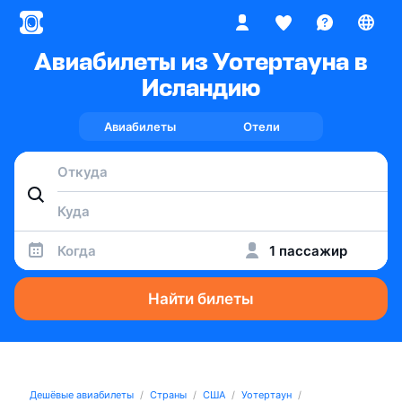
Авиабилеты из Уотертауна в
Исландию
Авиабилеты
Отели
Когда
1 пассажир
Найти билеты
Дешёвые авиабилеты
Страны
США
Уотертаун