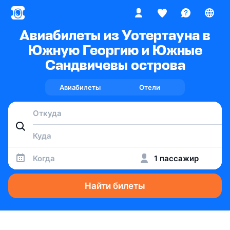
Авиабилеты из Уотертауна в
Южную Георгию и Южные
Сандвичевы острова
Авиабилеты
Отели
Когда
1 пассажир
Найти билеты