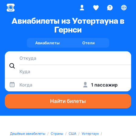
Авиабилеты из Уотертауна в
Гернси
Авиабилеты
Отели
Когда
1 пассажир
Найти билеты
Дешёвые авиабилеты
Страны
США
Уотертаун