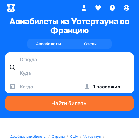
Авиабилеты из Уотертауна во
Францию
Авиабилеты
Отели
Когда
1 пассажир
Найти билеты
Дешёвые авиабилеты
Страны
США
Уотертаун