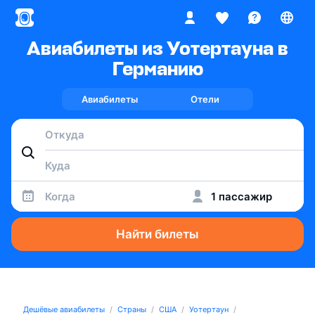
Авиабилеты из Уотертауна в
Германию
Авиабилеты
Отели
Когда
1 пассажир
Найти билеты
Дешёвые авиабилеты
Страны
США
Уотертаун