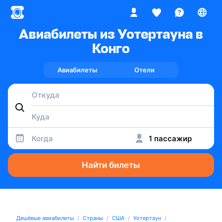
Авиабилеты из Уотертауна в
Конго
Авиабилеты
Отели
Когда
1 пассажир
Найти билеты
Дешёвые авиабилеты
Страны
США
Уотертаун