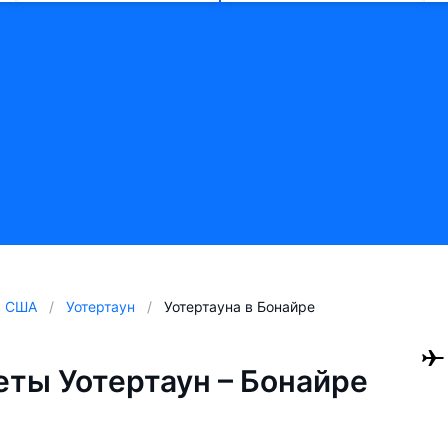
США
Уотертаун
Уотертауна в Бонайре
ты Уотертаун – Бонайре