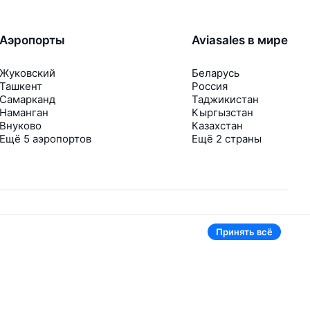
Аэропорты
Aviasales в мире
Жуковский
Беларусь
Ташкент
Россия
Самарканд
Таджикистан
Наманган
Кыргызстан
Внуково
Казахстан
Ещё 5 аэропортов
Ещё 2 страны
Принять всё
В приложении тоже удобно
Если цена на билет упадёт, сразу пришлём
уведомление
Рассылка с выгодными билетами