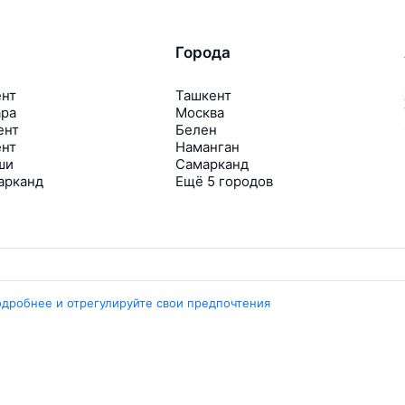
Города
ент
Ташкент
ара
Москва
ент
Белен
ент
Наманган
ши
Самарканд
арканд
Ещё 5 городов
одробнее и отрегулируйте свои предпочтения
Travelpayouts
Партнёрская программа
Медиа Yo’lovchi
Трэвел‑медиа Aviasales.uz