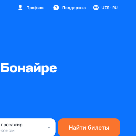
Профиль
Поддержка
UZS
· RU
 Бонайре
1 пассажир
Найти билеты
Эконом