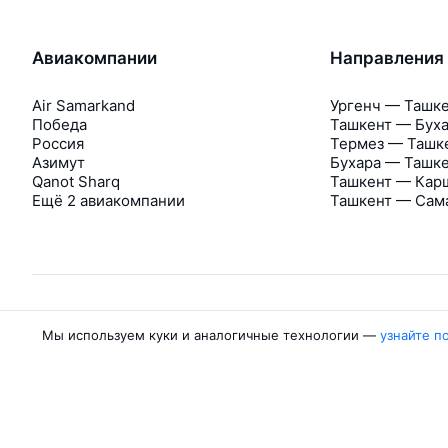
Авиакомпании
Направления
Air Samarkand
Ургенч — Ташк
Победа
Ташкент — Бух
Россия
Термез — Ташк
Азимут
Бухара — Ташк
Qanot Sharq
Ташкент — Кар
Ещё 2 авиакомпании
Ташкент — Сам
Мы используем куки и аналогичные технологии —
узнайте п
Об Авиасейлс
Авиасейлс
Пресс‑центр
©
2007–2026