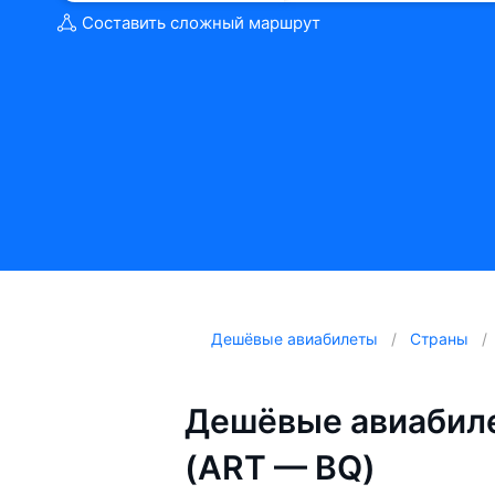
Составить сложный маршрут
Дешёвые авиабилеты
Страны
Дешёвые авиабиле
(ART — BQ)