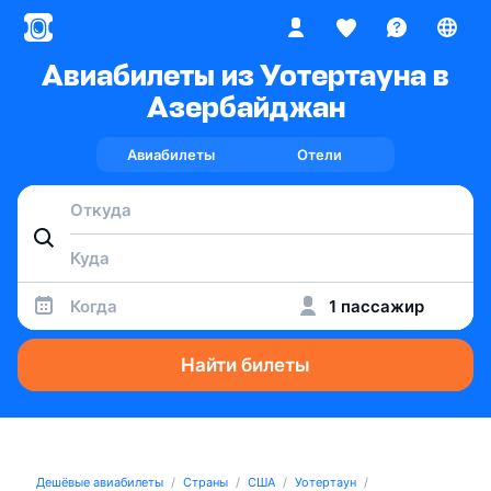
Авиабилеты из Уотертауна в
Азербайджан
Авиабилеты
Отели
Когда
1 пассажир
Найти билеты
Дешёвые авиабилеты
Страны
США
Уотертаун