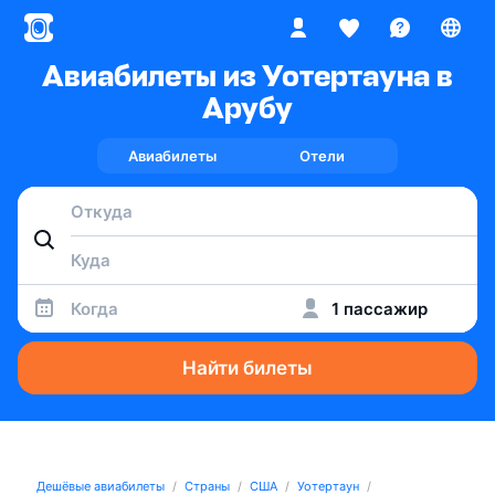
Авиабилеты из Уотертауна в
Арубу
Авиабилеты
Отели
Когда
1 пассажир
Найти билеты
Дешёвые авиабилеты
Страны
США
Уотертаун