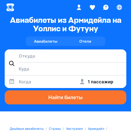
Авиабилеты из Армидейла на
Уоллис и Футуну
Авиабилеты
Отели
Когда
1 пассажир
Найти билеты
Дешёвые авиабилеты
Страны
Австралия
Армидейл