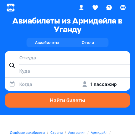
Авиабилеты из Армидейла в
Уганду
Авиабилеты
Отели
Когда
1 пассажир
Найти билеты
Дешёвые авиабилеты
Страны
Австралия
Армидейл