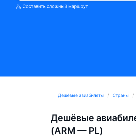
Составить сложный маршрут
Дешёвые авиабилеты
Страны
Дешёвые авиабил
(ARM — PL)