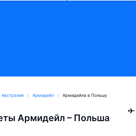
Австралия
Армидейл
Армидейла в Польшу
еты Армидейл – Польша