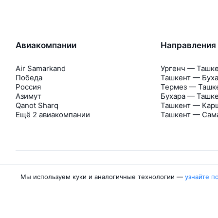
Авиакомпании
Направления
Air Samarkand
Ургенч — Ташк
Победа
Ташкент — Бух
Россия
Термез — Ташк
Азимут
Бухара — Ташк
Qanot Sharq
Ташкент — Кар
Ещё 2 авиакомпании
Ташкент — Сам
Мы используем куки и аналогичные технологии —
узнайте п
Об Авиасейлс
Авиасейлс
Пресс‑центр
©
2007–2026