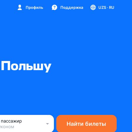
Профиль
Поддержка
UZS
· RU
в Польшу
1 пассажир
Найти билеты
Эконом