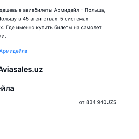
е дешевые авиабилеты Армидейл – Польша,
ольшу в 45 агентствах, 5 системах
х. Где именно купить билеты на самолет
ми.
 Армидейла
viasales.uz
ейла
от 834 940
UZS