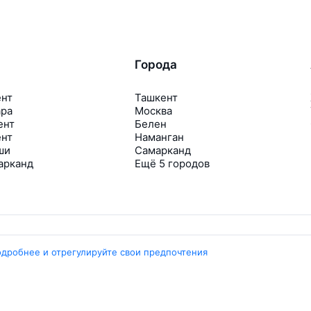
Города
ент
Ташкент
ара
Москва
ент
Белен
ент
Наманган
ши
Самарканд
арканд
Ещё 5 городов
одробнее и отрегулируйте свои предпочтения
Travelpayouts
Партнёрская программа
Медиа Yo’lovchi
Трэвел‑медиа Aviasales.uz