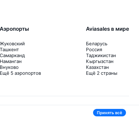
Аэропорты
Aviasales в мире
Жуковский
Беларусь
Ташкент
Россия
Самарканд
Таджикистан
Наманган
Кыргызстан
Внуково
Казахстан
Ещё 5 аэропортов
Ещё 2 страны
Принять всё
В приложении тоже удобно
Если цена на билет упадёт, сразу пришлём
уведомление