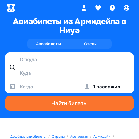
Авиабилеты из Армидейла в
Ниуэ
Авиабилеты
Отели
Когда
1 пассажир
Найти билеты
Дешёвые авиабилеты
Страны
Австралия
Армидейл