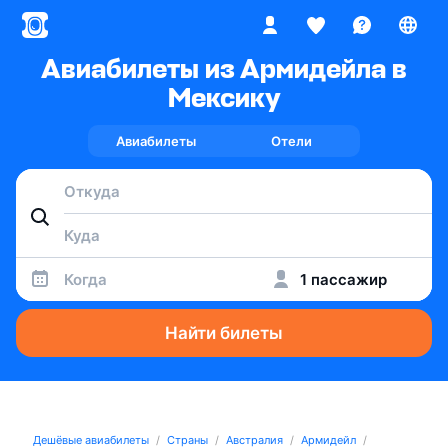
Авиабилеты из Армидейла в
Мексику
Авиабилеты
Отели
Когда
1 пассажир
Найти билеты
Дешёвые авиабилеты
Страны
Австралия
Армидейл