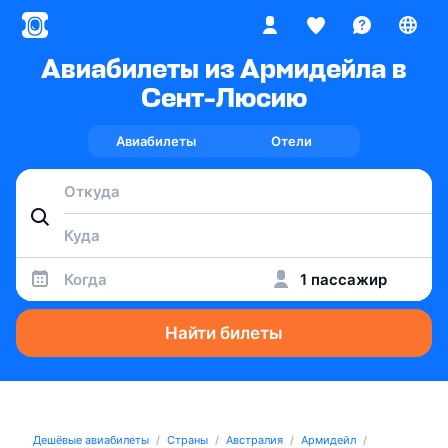
Авиабилеты из Армидейла в
Сент-Люсию
Авиабилеты
Отели
Когда
1 пассажир
Найти билеты
Дешёвые авиабилеты
Страны
Австралия
Армидейл