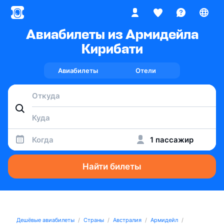
Авиабилеты из Армидейла
Кирибати
Авиабилеты
Отели
Когда
1 пассажир
Найти билеты
Дешёвые авиабилеты
Страны
Австралия
Армидейл