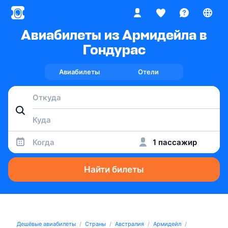
Авиабилеты из Армидейла в
Гондурас
Авиабилеты
Отели
Когда
1 пассажир
Найти билеты
Дешёвые авиабилеты
Страны
Австралия
Армидейл