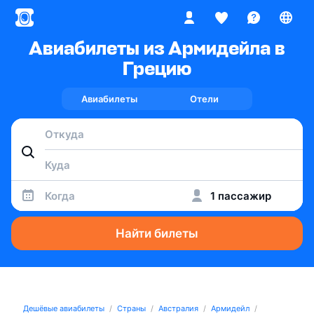
Авиабилеты из Армидейла в
Грецию
Авиабилеты
Отели
Когда
1 пассажир
Найти билеты
Дешёвые авиабилеты
Страны
Австралия
Армидейл