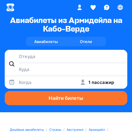
Авиабилеты из Армидейла на
Кабо-Верде
Авиабилеты
Отели
Когда
1 пассажир
Найти билеты
Дешёвые авиабилеты
Страны
Австралия
Армидейл